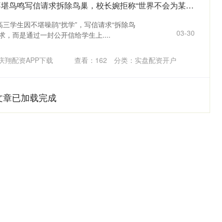
鸿牛配资 高三学生因不堪鸟鸣写信请求拆除鸟巢，校长婉拒称“世界不会为某个人因某事而暂停”，学生回应：对生命与自然有了新的思考
三学生因不堪噪鹃“扰学”，写信请求“拆除鸟
03-30
，而是通过一封公开信给学生上....
庆翔配资APP下载
查看：
162
分类：
实盘配资开户
文章已加载完成