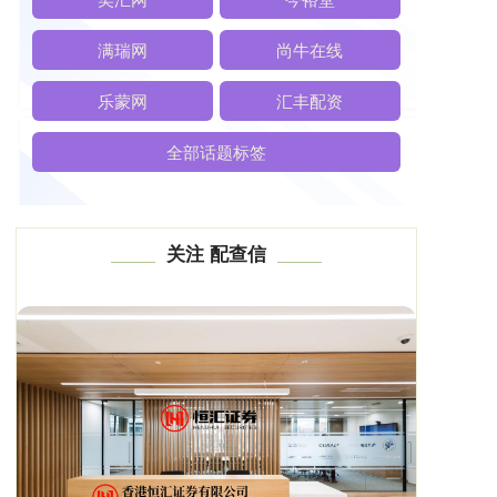
满瑞网
尚牛在线
乐蒙网
汇丰配资
全部话题标签
关注 配查信