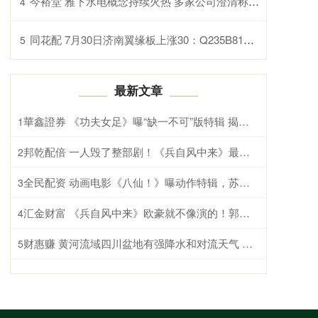
今裕堂 雅下水电概念持续火热 多家公司澄清称业务与该项目暂无关联
4
同花配 7月30日济南翼缘板上涨30：Q235B8180-250报3920
5
最新文章
華鑫證券 《功夫女足》曝“缺一不可”版特辑 揭秘周星驰新作中的新人力量
1
邦乾配倍 一人毁了整部剧！《兵自风中来》最大败笔，就是这 4 位 “戏混子”
2
全民配资 动画电影《八仙！》曝动作特辑，苏杭、黄成希强强联手铸就超燃打戏
3
汇金财富 《兵自风中来》欧豪就不像演的！郭子剑拒绝龙远山，方显角色本色
4
财惠赚 黄河流域四川盆地有强降水和对流天气 广东广西有强降水
5