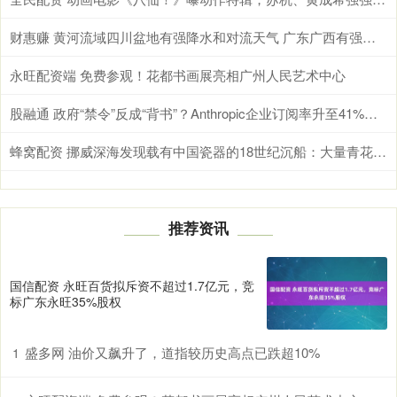
财惠赚 黄河流域四川盆地有强降水和对流天气 广东广西有强降水
永旺配资端 免费参观！花都书画展亮相广州人民艺术中心
股融通 政府“禁令”反成“背书”？Anthropic企业订阅率升至41%，超过OpenAI
蜂窝配资 挪威深海发现载有中国瓷器的18世纪沉船：大量青花瓷碗重见天日，文物达数千件，目前正开展船只溯源工作并努力还原历史真相
推荐资讯
国信配资 永旺百货拟斥资不超过1.7亿元，竞
标广东永旺35%股权
盛多网 油价又飙升了，道指较历史高点已跌超10%
1