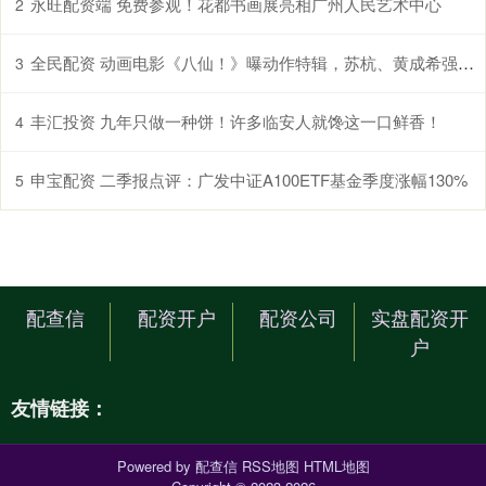
永旺配资端 免费参观！花都书画展亮相广州人民艺术中心
2
全民配资 动画电影《八仙！》曝动作特辑，苏杭、黄成希强强联手铸就超燃打戏
3
丰汇投资 九年只做一种饼！许多临安人就馋这一口鲜香！
4
申宝配资 二季报点评：广发中证A100ETF基金季度涨幅130%
5
配查信
配资开户
配资公司
实盘配资开
户
友情链接：
Powered by
配查信
RSS地图
HTML地图