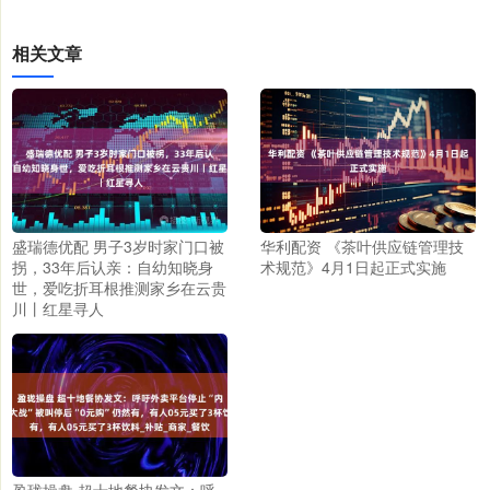
相关文章
盛瑞德优配 男子3岁时家门口被
华利配资 《茶叶供应链管理技
拐，33年后认亲：自幼知晓身
术规范》4月1日起正式实施
世，爱吃折耳根推测家乡在云贵
川丨红星寻人
盈珑操盘 超十地餐协发文：呼