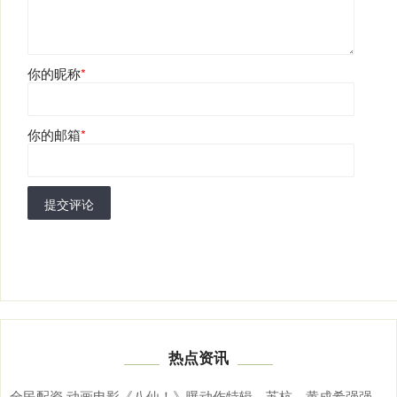
你的昵称
*
你的邮箱
*
提交评论
热点资讯
全民配资 动画电影《八仙！》曝动作特辑，苏杭、黄成希强强联手铸就超燃打戏